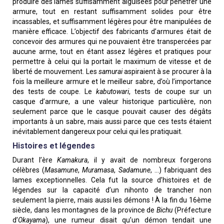
produire des lames suffisamment aiguisées pour pénétrer une
armure, tout en restant suffisamment solides pour être
incassables, et suffisamment légères pour être manipulées de
manière efficace. L’objectif des fabricants d’armures était de
concevoir des armures qui ne pouvaient être transpercées par
aucune arme, tout en étant assez légères et pratiques pour
permettre à celui qui la portait le maximum de vitesse et de
liberté de mouvement. Les
samurai
aspiraient à se procurer à la
fois la meilleure armure et le meilleur sabre, d’où l’importance
des tests de coupe. Le
kabutowari
, tests de coupe sur un
casque d’armure, a une valeur historique particulière, non
seulement parce que le casque pouvait causer des dégâts
importants à un sabre, mais aussi parce que ces tests étaient
inévitablement dangereux pour celui qui les pratiquait.
Histoires et légendes
Durant l’ère
Kamakura
, il y avait de nombreux forgerons
célèbres (
Masamune
,
Muramasa
,
Sadamune
, ...) fabriquant des
lames exceptionnelles. Cela fut la source d’histoires et de
légendes sur la capacité d’un nihonto de trancher non
seulement la pierre, mais aussi les démons ! À la fin du 16ème
siècle, dans les montagnes de la province de
Bichu
(Préfecture
d’
Okayama
), une rumeur disait qu’un démon tendait une