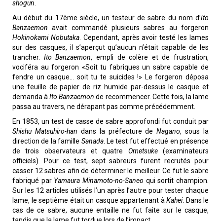
shogun
.
Au début du 17ème siècle, un testeur de sabre du nom d’
Ito
Banzaemon
avait commandé plusieurs sabres au forgeron
Hokinokami Nobutaka
. Cependant, après avoir testé les lames
sur des casques, il s’aperçut qu’aucun n’était capable de les
trancher.
Ito Banzaemon
, empli de colère et de frustration,
vociféra au forgeron «Soit tu fabriques un sabre capable de
fendre un casque... soit tu te suicides !» Le forgeron déposa
une feuille de papier de riz humide par-dessus le casque et
demanda à
Ito Banzaemon
de recommencer. Cette fois, la lame
passa au travers, ne dérapant pas comme précédemment.
En 1853, un test de casse de sabre approfondi fut conduit par
Shishu Matsuhiro-han
dans la préfecture de
Nagano
, sous la
direction de la famille
Sanada
. Le test fut effectué en présence
de trois observateurs et quatre
Ometsuke
(examinateurs
officiels). Pour ce test, sept sabreurs furent recrutés pour
casser 12 sabres afin de déterminer le meilleur. Ce fut le sabre
fabriqué par
Yamaura Minamoto-no-Saneo
qui sortit champion.
Sur les 12 articles utilisés l’un après l’autre pour tester chaque
lame, le septième était un casque appartenant à
Kahei
. Dans le
cas de ce sabre, aucune entaille ne fut faite sur le casque,
tandis que la lame fut tordue lors de l’impact.