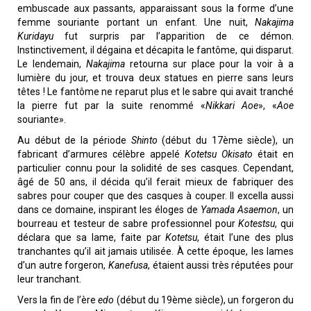
embuscade aux passants, apparaissant sous la forme d’une
femme souriante portant un enfant. Une nuit,
Nakajima
Kuridayu
fut surpris par l’apparition de ce démon.
Instinctivement, il dégaina et décapita le fantôme, qui disparut.
Le lendemain,
Nakajima
retourna sur place pour la voir à a
lumière du jour, et trouva deux statues en pierre sans leurs
têtes ! Le fantôme ne reparut plus et le sabre qui avait tranché
la pierre fut par la suite renommé «
Nikkari Aoe
», «
Aoe
souriante».
Au début de la période
Shinto
(début du 17ème siècle), un
fabricant d’armures célèbre appelé
Kotetsu Okisato
était en
particulier connu pour la solidité de ses casques. Cependant,
âgé de 50 ans, il décida qu’il ferait mieux de fabriquer des
sabres pour couper que des casques à couper. Il excella aussi
dans ce domaine, inspirant les éloges de
Yamada Asaemon
, un
bourreau et testeur de sabre professionnel pour
Kotestsu
, qui
déclara que sa lame, faite par
Kotetsu
, était l’une des plus
tranchantes qu’il ait jamais utilisée. À cette époque, les lames
d’un autre forgeron,
Kanefusa
, étaient aussi très réputées pour
leur tranchant.
Vers la fin de l’ère
edo
(début du 19ème siècle), un forgeron du