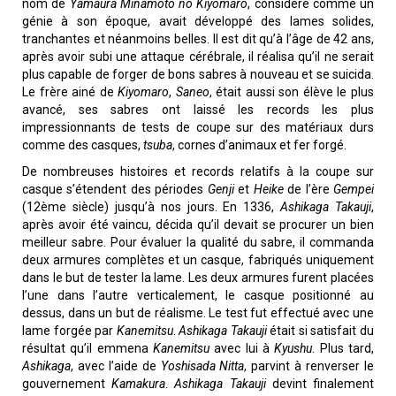
nom de
Yamaura Minamoto no Kiyomaro
, considéré comme un
génie à son époque, avait développé des lames solides,
tranchantes et néanmoins belles. Il est dit qu’à l’âge de 42 ans,
après avoir subi une attaque cérébrale, il réalisa qu’il ne serait
plus capable de forger de bons sabres à nouveau et se suicida.
Le frère ainé de
Kiyomaro
,
Saneo
, était aussi son élève le plus
avancé, ses sabres ont laissé les records les plus
impressionnants de tests de coupe sur des matériaux durs
comme des casques,
tsuba
, cornes d’animaux et fer forgé.
De nombreuses histoires et records relatifs à la coupe sur
casque s’étendent des périodes
Genji
et
Heike
de l’ère
Gempei
(12ème siècle) jusqu’à nos jours. En 1336,
Ashikaga Takauji
,
après avoir été vaincu, décida qu’il devait se procurer un bien
meilleur sabre. Pour évaluer la qualité du sabre, il commanda
deux armures complètes et un casque, fabriqués uniquement
dans le but de tester la lame. Les deux armures furent placées
l’une dans l’autre verticalement, le casque positionné au
dessus, dans un but de réalisme. Le test fut effectué avec une
lame forgée par
Kanemitsu
.
Ashikaga Takauji
était si satisfait du
résultat qu’il emmena
Kanemitsu
avec lui à
Kyushu
. Plus tard,
Ashikaga
, avec l’aide de
Yoshisada Nitta
, parvint à renverser le
gouvernement
Kamakura
.
Ashikaga Takauji
devint finalement