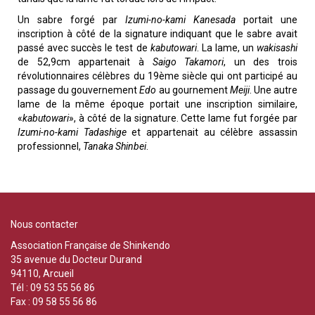
Un sabre forgé par
Izumi-no-kami Kanesada
portait une
inscription à côté de la signature indiquant que le sabre avait
passé avec succès le test de
kabutowari
. La lame, un
wakisashi
de 52,9cm appartenait à
Saigo Takamori
, un des trois
révolutionnaires célèbres du 19ème siècle qui ont participé au
passage du gouvernement
Edo
au gournement
Meiji
. Une autre
lame de la même époque portait une inscription similaire,
«
kabutowari
», à côté de la signature. Cette lame fut forgée par
Izumi-no-kami Tadashige
et appartenait au célèbre assassin
professionnel,
Tanaka Shinbei
.
Nous contacter
Association Française de Shinkendo
35 avenue du Docteur Durand
94110, Arcueil
Tél : 09 53 55 56 86
Fax : 09 58 55 56 86