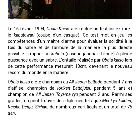
Le 16 février 1994,
Obata Kaiso
a effectué un test assez rare :
le
kabutowari
(coupe d’un casque). Ce test met en jeu les
compétences d’un maître d’arme pour évaluer la solidité à la
fois du sabre et de l’armure de la manière la plus directe
possible : frapper un
kabuto
(casque japonais blindé) à pleine
puissance avec un sabre. L’entaille réalisée par
Obata kaiso
lors
de cette performance mesurait 13cm, devenant le nouveau
record du monde en la matière.
Obata kaiso
a été champion du
All Japan Battodo
pendant 7 ans
d’affilée, champion de
Ioriken Battojutsu
pendant 5 ans et
champion de
All Japan Toyama ryu
pendant 2 ans. Parmi ses
grades, on peut trouver des diplômes tels que
Menkyo kaiden
,
Keisho Denju
,
Shihan
, de nombreux certificats et un total de 75
dan
.