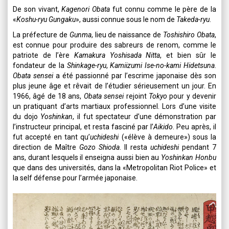
De son vivant,
Kagenori Obata
fut connu comme le père de la
«
Koshu-ryu Gungaku
», aussi connue sous le nom de
Takeda-ryu
.
La préfecture de
Gunma
, lieu de naissance de
Toshishiro Obata
,
est connue pour produire des sabreurs de renom, comme le
patriote de l’ère
Kamakura
Yoshisada Nitta
, et bien sûr le
fondateur de la
Shinkage-ryu
,
Kamiizumi Ise-no-kami Hidetsuna
.
Obata sensei
a été passionné par l’escrime japonaise dès son
plus jeune âge et rêvait de l’étudier sérieusement un jour. En
1966, âgé de 18 ans,
Obata sensei
rejoint
Tokyo
pour y devenir
un pratiquant d’arts martiaux professionnel. Lors d’une visite
du dojo
Yoshinkan
, il fut spectateur d’une démonstration par
l’instructeur principal, et resta fasciné par l’
Aikido
. Peu après, il
fut accepté en tant qu’
uchideshi
(«élève à demeure») sous la
direction de Maître
Gozo Shioda
. Il resta
uchideshi
pendant 7
ans, durant lesquels il enseigna aussi bien au
Yoshinkan Honbu
que dans des universités, dans la «Metropolitan Riot Police» et
la self défense pour l’armée japonaise.