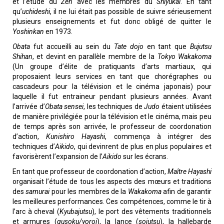
et l’étude du
Zen
avec les membres du
Shiyukai
. En tant
qu’
uchideshi
, il ne lui était pas possible de suivre sérieusement
plusieurs enseignements et fut donc obligé de quitter le
Yoshinkan
en 1973.
Obata
fut accueilli au sein du
Tate dojo
en tant que
Bujutsu
Shihan
, et devint en parallèle membre de la
Tokyo Wakakoma
(Un groupe d’élite de pratiquants d’arts martiaux, qui
proposaient leurs services en tant que chorégraphes ou
cascadeurs pour la télévision et le cinéma japonais) pour
laquelle il fut entraineur pendant plusieurs années. Avant
l’arrivée d’
Obata sensei
, les techniques de
Judo
étaient utilisées
de manière privilégiée pour la télévision et le cinéma, mais peu
de temps après son arrivée, le professeur de coordonation
d’action,
Kunishiro Hayashi
, commença à intégrer des
techniques d’
Aikido
, qui devinrent de plus en plus populaires et
favorisèrent l’expansion de l’
Aikido
sur les écrans.
En tant que professeur de coordonation d’action,
Maître Hayashi
organisait l’étude de tous les aspects des mœurs et traditions
des
samurai
pour les membres de la
Wakakoma
afin de garantir
les meilleures performances. Ces compétences, comme le tir à
l’arc à cheval (
Kyubajutsu
), le port des vêtements traditionnels
et armures (
gusoku/yoroi
), la lance (
sojutsu
), la hallebarde