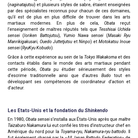
(
naginatajutsu
) et plusieurs styles de sabre, étaient enseignées
par des spécialistes reconnus pour chacun de ces domaines,
qu’il est de plus en plus difficile de trouver dans les arts
martiaux modernes. En plus de cela,
Obata
reçut
l’enseignement de maîtres réputés tels que
Tesshisai Uchida
sensei
(
Ioriken Battojutsu
),
Yumio Nawa sensei
(
Masaki Ryu
Manrikigakusari
,
Ouedo Juttetjutsu
et
Ninpo
) et
Motokatsu Inoue
sensei
(
RyuKyu Kobudo
).
Grâce à cette expérience au sein de la
Tokyo Wakakoma
et des
contacts établis dans le monde des arts martiaux pendant
cette période,
Obata
pu étudier sérieusement des styles
d’escrime traditionnelle ainsi que d’autres
Budo
tout en
développant ses compétences de coordinateur d’action et
d’acteur.
Partie
Les Etats-Unis et la fondation du
Shinkendo
3
En 1980,
Obata sensei
s’installa aux États-Unis après que
maître
Taizaburo Nakamura
lui eut confié les titres d’instructeur chef en
Amérique du nord pour la
Toyama-ryu
,
Nakamura-ryu battodo
. Il
fut également chargé par la «
All Japan Battodo Federation
» de