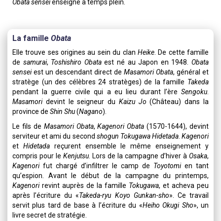
Obata sensei
enseigne à temps plein.
Partie
La famille
Obata
1
Elle trouve ses origines au sein du clan
Heike
. De cette famille
de
samurai
,
Toshishiro Obata
est né au Japon en 1948.
Obata
sensei
est un descendant direct de
Masamori Obata
, général et
stratège (un des célèbres 24 stratèges) de la famille
Takeda
pendant la guerre civile qui a eu lieu durant l’ère
Sengoku
.
Masamori
devint le seigneur du
Kaizu Jo
(Château) dans la
province de
Shin Shu
(
Nagano
).
Le fils de
Masamori Obata
,
Kagenori Obata
(1570-1644), devint
serviteur et ami du second
shogun
Tokugawa Hidetada
.
Kagenori
et
Hidetada
reçurent ensemble le même enseignement y
compris pour le
Kenjutsu
. Lors de la campagne d’hiver à
Osaka
,
Kagenori
fut chargé d’infiltrer le camp de
Toyotomi
en tant
qu’espion. Avant le début de la campagne du printemps,
Kagenori
revint auprès de la famille
Tokugawa
, et acheva peu
après l’écriture du «
Takeda-ryu Koyo Gunkan-sho
». Ce travail
servit plus tard de base à l’écriture du «
Heiho Okugi Sho
», un
livre secret de stratégie.