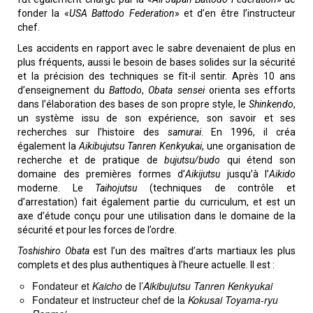
fonder la «
USA Battodo Federation
» et d’en être l’instructeur
chef.
Les accidents en rapport avec le sabre devenaient de plus en
plus fréquents, aussi le besoin de bases solides sur la sécurité
et la précision des techniques se fît-il sentir. Après 10 ans
d’enseignement du
Battodo
,
Obata sensei
orienta ses efforts
dans l’élaboration des bases de son propre style, le
Shinkendo
,
un système issu de son expérience, son savoir et ses
recherches sur l’histoire des
samurai
. En 1996, il créa
également la
Aikibujutsu Tanren Kenkyukai
, une organisation de
recherche et de pratique de
bujutsu/budo
qui étend son
domaine des premières formes d’
Aikijutsu
jusqu’à l’
Aikido
moderne. Le
Taihojutsu
(techniques de contrôle et
d’arrestation) fait également partie du curriculum, et est un
axe d’étude conçu pour une utilisation dans le domaine de la
sécurité et pour les forces de l’ordre.
Toshishiro Obata
est l’un des maîtres d’arts martiaux les plus
complets et des plus authentiques à l’heure actuelle. Il est :
Fondateur et
Kaicho
de l’
Aikibujutsu Tanren Kenkyukai
Fondateur et instructeur chef de la
Kokusai Toyama-ryu