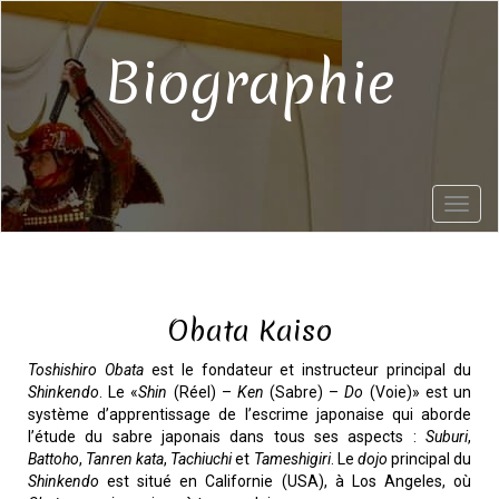
Aller
au
contenu
Biographie
principal
Toggl
naviga
Introduction
Obata Kaiso
Toshishiro Obata
est le fondateur et instructeur principal du
Shinkendo
. Le «
Shin
(Réel) –
Ken
(Sabre) –
Do
(Voie)» est un
système d’apprentissage de l’escrime japonaise qui aborde
l’étude du sabre japonais dans tous ses aspects :
Suburi
,
Battoho
,
Tanren kata
,
Tachiuchi
et
Tameshigiri
. Le
dojo
principal du
Shinkendo
est situé en Californie (USA), à Los Angeles, où